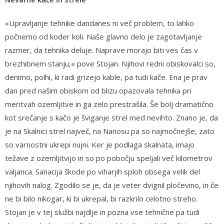
»Upravljanje tehnike dandanes ni več problem, to lahko
počnemo od koder koli. Naše glavno delo je zagotavljanje
razmer, da tehnika deluje. Naprave morajo biti ves čas v
brezhibnem stanju,« pove Stojan. Njihovi redni obiskovalci so,
denimo, polhi, ki radi grizejo kable, pa tudi kače. Ena je prav
dan pred našim obiskom od blizu opazovala tehnika pri
meritvah ozemljitve in ga zelo prestrašila. Še bolj dramatično
kot srečanje s kačo je šviganje strel med nevihto. Znano je, da
je na Skalnici strel največ, na Nanosu pa so najmočnejše, zato
so varnostni ukrepi nujni. Ker je podlaga skalnata, imajo
težave z ozemljitvijo in so po pobočju speljali več kilometrov
valjanca. Sanacija škode po viharjih sploh obsega velik del
njihovih nalog. Zgodilo se je, da je veter dvignil pločevino, in če
ne bi bilo nikogar, ki bi ukrepal, bi razkrilo celotno streho.
Stojan je v tej službi najdlje in pozna vse tehnične pa tudi