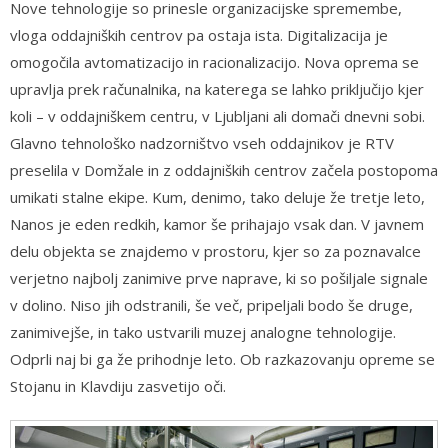
Nove tehnologije so prinesle organizacijske spremembe,
vloga oddajniških centrov pa ostaja ista. Digitalizacija je
omogočila avtomatizacijo in racionalizacijo. Nova oprema se
upravlja prek računalnika, na katerega se lahko priključijo kjer
koli – v oddajniškem centru, v Ljubljani ali domači dnevni sobi.
Glavno tehnološko nadzorništvo vseh oddajnikov je RTV
preselila v Domžale in z oddajniških centrov začela postopoma
umikati stalne ekipe. Kum, denimo, tako deluje že tretje leto,
Nanos je eden redkih, kamor še prihajajo vsak dan. V javnem
delu objekta se znajdemo v prostoru, kjer so za poznavalce
verjetno najbolj zanimive prve naprave, ki so pošiljale signale
v dolino. Niso jih odstranili, še več, pripeljali bodo še druge,
zanimivejše, in tako ustvarili muzej analogne tehnologije.
Odprli naj bi ga že prihodnje leto. Ob razkazovanju opreme se
Stojanu in Klavdiju zasvetijo oči.