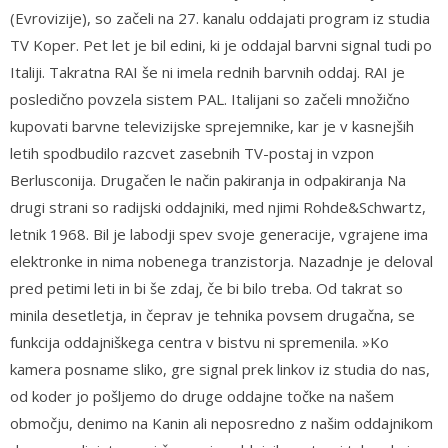
(Evrovizije), so začeli na 27. kanalu oddajati program iz studia
TV Koper. Pet let je bil edini, ki je oddajal barvni signal tudi po
Italiji. Takratna RAI še ni imela rednih barvnih oddaj. RAI je
posledično povzela sistem PAL. Italijani so začeli množično
kupovati barvne televizijske sprejemnike, kar je v kasnejših
letih spodbudilo razcvet zasebnih TV-postaj in vzpon
Berlusconija. Drugačen le način pakiranja in odpakiranja Na
drugi strani so radijski oddajniki, med njimi Rohde&Schwartz,
letnik 1968. Bil je labodji spev svoje generacije, vgrajene ima
elektronke in nima nobenega tranzistorja. Nazadnje je deloval
pred petimi leti in bi še zdaj, če bi bilo treba. Od takrat so
minila desetletja, in čeprav je tehnika povsem drugačna, se
funkcija oddajniškega centra v bistvu ni spremenila. »Ko
kamera posname sliko, gre signal prek linkov iz studia do nas,
od koder jo pošljemo do druge oddajne točke na našem
območju, denimo na Kanin ali neposredno z našim oddajnikom