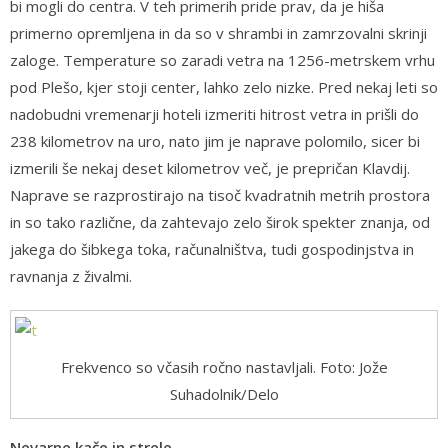
bi mogli do centra. V teh primerih pride prav, da je hiša
primerno opremljena in da so v shrambi in zamrzovalni skrinji
zaloge. Temperature so zaradi vetra na 1256-metrskem vrhu
pod Plešo, kjer stoji center, lahko zelo nizke. Pred nekaj leti so
nadobudni vremenarji hoteli izmeriti hitrost vetra in prišli do
238 kilometrov na uro, nato jim je naprave polomilo, sicer bi
izmerili še nekaj deset kilometrov več, je prepričan Klavdij.
Naprave se razprostirajo na tisoč kvadratnih metrih prostora
in so tako različne, da zahtevajo zelo širok spekter znanja, od
jakega do šibkega toka, računalništva, tudi gospodinjstva in
ravnanja z živalmi.
Frekvenco so včasih ročno nastavljali. Foto: Jože
Suhadolnik/Delo
Nevarne kače in strele