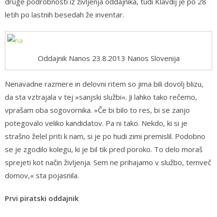
druge podrobnosti iz življenja oddajnika, tudi Klavdij je po 28
letih po lastnih besedah že inventar.
Oddajnik Nanos 23.8.2013 Nanos Slovenija
Nenavadne razmere in delovni ritem so jima bili dovolj blizu,
da sta vztrajala v tej »sanjski službi«. Ji lahko tako rečemo,
vprašam oba sogovornika. »Če bi bilo to res, bi se zanjo
potegovalo veliko kandidatov. Pa ni tako. Nekdo, ki si je
strašno želel priti k nam, si je po hudi zimi premislil. Podobno
se je zgodilo kolegu, ki je bil tik pred poroko. To delo moraš
sprejeti kot način življenja. Sem ne prihajamo v službo, temveč
domov,« sta pojasnila.
Prvi piratski oddajnik