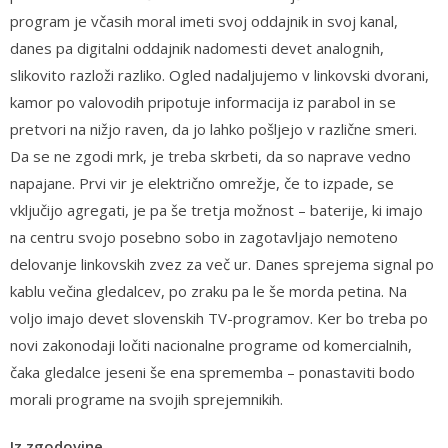
program je včasih moral imeti svoj oddajnik in svoj kanal,
danes pa digitalni oddajnik nadomesti devet analognih,
slikovito razloži razliko. Ogled nadaljujemo v linkovski dvorani,
kamor po valovodih pripotuje informacija iz parabol in se
pretvori na nižjo raven, da jo lahko pošljejo v različne smeri.
Da se ne zgodi mrk, je treba skrbeti, da so naprave vedno
napajane. Prvi vir je električno omrežje, če to izpade, se
vključijo agregati, je pa še tretja možnost – baterije, ki imajo
na centru svojo posebno sobo in zagotavljajo nemoteno
delovanje linkovskih zvez za več ur. Danes sprejema signal po
kablu večina gledalcev, po zraku pa le še morda petina. Na
voljo imajo devet slovenskih TV-programov. Ker bo treba po
novi zakonodaji ločiti nacionalne programe od komercialnih,
čaka gledalce jeseni še ena sprememba – ponastaviti bodo
morali programe na svojih sprejemnikih.
Iz zgodovine