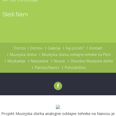
Sledi Nam
Domov
Domov
Galerija
Kaj početi?
Kontakt
Muzejska zbirka
Muzejska zbirka oddajne tehnike na Pleši
Muzikantje
Nastanitve
Novice
Otvoritev Muzejske zbirke
Planota Nanos
Pohodništvo
Projekt Muzejska zbirka analogne oddajne tehnike na Nanosu je