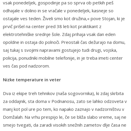
vsak ponedeljek, gospodinje pa so sprva ob petkih peš
odhajale v dolino in se vračale v ponedeljek, kasneje so
ostajale ves teden. Živeli smo kot družina,« pove Stojan, ki je
prvič prišel na center pred 38 leti kot praktikant z
elektrotehniške srednje šole. Zdaj prihaja vsak dan eden
opoldne in ostaja do polnoči. Preostali čas dežurajo na domu,
saj tukaj s svojimi napravami gostujejo tudi drugi, vojska,
policija, ponudniki mobilne telefonije, in je treba imeti center
ves čas pod nadzorom.
Nizke temperature in veter
Dva iz ekipe treh tehnikov (naša sogovornika), ki zdaj skrbita
za oddajnik, sta doma v Podnanosu, zato se lahko odzoveta v
manj kot pol ure po tem, ko napako zaznajo v nadzorništvu v
Domžalah. Na vrhu prespijo le, če se bliža slabo vreme, saj ne
smejo tvegati, da zaradi visokih snežnih zametov dlje časa ne