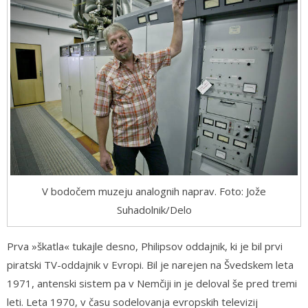
V bodočem muzeju analognih naprav. Foto: Jože
Suhadolnik/Delo
Prva »škatla« tukajle desno, Philipsov oddajnik, ki je bil prvi
piratski TV-oddajnik v Evropi. Bil je narejen na Švedskem leta
1971, antenski sistem pa v Nemčiji in je deloval še pred tremi
leti. Leta 1970, v času sodelovanja evropskih televizij