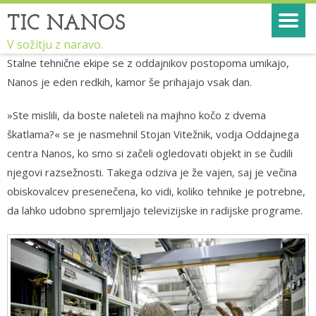
TIC NANOS
V sožitju z naravo.
Stalne tehnične ekipe se z oddajnikov postopoma umikajo,
Nanos je eden redkih, kamor še prihajajo vsak dan.
»Ste mislili, da boste naleteli na majhno kočo z dvema
škatlama?« se je nasmehnil Stojan Vitežnik, vodja Oddajnega
centra Nanos, ko smo si začeli ogledovati objekt in se čudili
njegovi razsežnosti. Takega odziva je že vajen, saj je večina
obiskovalcev presenečena, ko vidi, koliko tehnike je potrebne,
da lahko udobno spremljajo televizijske in radijske programe.