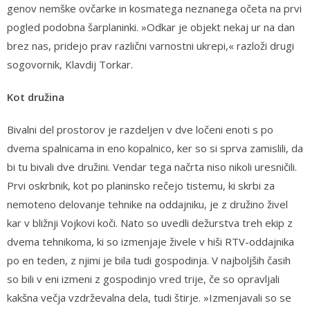
genov nemške ovčarke in kosmatega neznanega očeta na prvi
pogled podobna šarplaninki. »Odkar je objekt nekaj ur na dan
brez nas, pridejo prav različni varnostni ukrepi,« razloži drugi
sogovornik, Klavdij Torkar.
Kot družina
Bivalni del prostorov je razdeljen v dve ločeni enoti s po
dvema spalnicama in eno kopalnico, ker so si sprva zamislili, da
bi tu bivali dve družini. Vendar tega načrta niso nikoli uresničili.
Prvi oskrbnik, kot po planinsko rečejo tistemu, ki skrbi za
nemoteno delovanje tehnike na oddajniku, je z družino živel
kar v bližnji Vojkovi koči. Nato so uvedli dežurstva treh ekip z
dvema tehnikoma, ki so izmenjaje živele v hiši RTV-oddajnika
po en teden, z njimi je bila tudi gospodinja. V najboljših časih
so bili v eni izmeni z gospodinjo vred trije, če so opravljali
kakšna večja vzdrževalna dela, tudi štirje. »Izmenjavali so se