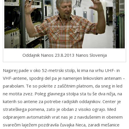
Oddajnik Nanos 23.8.2013 Nanos Slovenija
Najprej pade v oko 52-metrski stolp, ki ima na vrhu UHF- in
VHF-antene, spodnji del pa je namenjen linkovskim antenam –
parabolam. Te so pokrite z zaščitnim platnom, da sneg in led
ne motita zvez. Poleg glavnega stolpa sta tu še dva nižja, na
katerih so antene za potrebe radijskih oddajnikov. Center je
strateškega pomena, zato je obdan z visoko ograjo. Med
odpiranjem avtomatskih vrat nas je z navdušenim in obenem
svarečim laježem pozdravila čuvajka Neca, zaradi mešanice