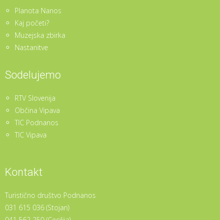
Planota Nanos
Kaj početi?
Muzejska zbirka
Nastanitve
Sodelujemo
RTV Slovenija
Občina Vipava
TIC Podnanos
TIC Vipava
Kontakt
Turistično društvo Podnanos
031 615 036 (Stojan)
041 562 250 (Cecilija)