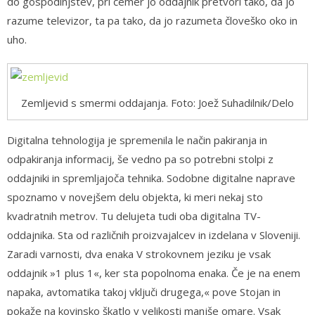
do gospodinjstev, pri čemer jo oddajnik pretvori tako, da jo
razume televizor, ta pa tako, da jo razumeta človeško oko in
uho.
Zemljevid s smermi oddajanja. Foto: Joež Suhadilnik/Delo
Digitalna tehnologija je spremenila le način pakiranja in
odpakiranja informacij, še vedno pa so potrebni stolpi z
oddajniki in spremljajoča tehnika. Sodobne digitalne naprave
spoznamo v novejšem delu objekta, ki meri nekaj sto
kvadratnih metrov. Tu delujeta tudi oba digitalna TV-
oddajnika. Sta od različnih proizvajalcev in izdelana v Sloveniji.
Zaradi varnosti, dva enaka V strokovnem jeziku je vsak
oddajnik »1 plus 1«, ker sta popolnoma enaka. Če je na enem
napaka, avtomatika takoj vključi drugega,« pove Stojan in
pokaže na kovinsko škatlo v velikosti manjše omare. Vsak