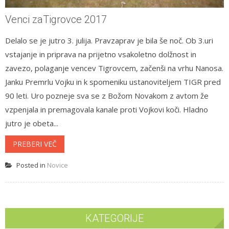
Venci zaTigrovce 2017
Delalo se je jutro 3. julija. Pravzaprav je bila še noč. Ob 3.uri
vstajanje in priprava na prijetno vsakoletno dolžnost in
zavezo, polaganje vencev Tigrovcem, začenši na vrhu Nanosa.
Janku Premrlu Vojku in k spomeniku ustanoviteljem TIGR pred
90 leti. Uro pozneje sva se z Božom Novakom z avtom že
vzpenjala in premagovala kanale proti Vojkovi koči. Hladno
jutro je obeta...
PREBERI VEČ
Posted in
Novice
KATEGORIJE