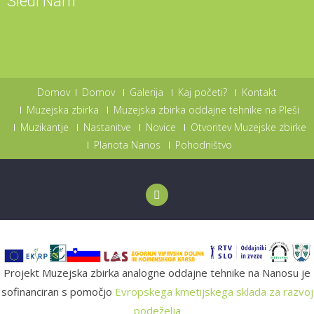
Sledi Nam
Domov
Domov
Galerija
Kaj početi?
Kontakt
Muzejska zbirka
Muzejska zbirka oddajne tehnike na Pleši
Muzikantje
Nastanitve
Novice
Otvoritev Muzejske zbirke
Planota Nanos
Pohodništvo
Projekt Muzejska zbirka analogne oddajne tehnike na Nanosu je
sofinanciran s pomočjo
Evropskega kmetijskega sklada za razvoj
podeželja