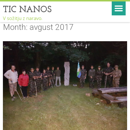
TIC NANOS
V sožitju z naravo.
Month:
avgust 2017